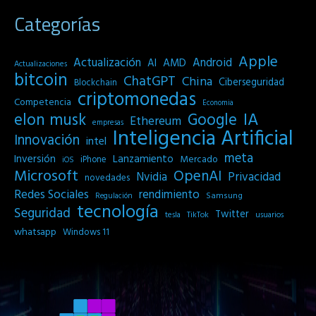
Categorías
Apple
Actualización
Android
AI
AMD
Actualizaciones
bitcoin
ChatGPT
China
Ciberseguridad
Blockchain
criptomonedas
Competencia
Economia
IA
elon musk
Google
Ethereum
empresas
Inteligencia Artificial
Innovación
intel
meta
Inversión
Lanzamiento
Mercado
iPhone
iOS
Microsoft
OpenAI
Privacidad
Nvidia
novedades
Redes Sociales
rendimiento
Samsung
Regulación
tecnología
Seguridad
Twitter
tesla
TikTok
usuarios
whatsapp
Windows 11