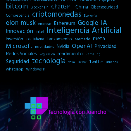
bitcoin
ChatGPT
China
Ciberseguridad
Blockchain
criptomonedas
Competencia
Economia
IA
elon musk
Google
Ethereum
empresas
Inteligencia Artificial
Innovación
intel
meta
Inversión
Lanzamiento
Mercado
iPhone
iOS
Microsoft
OpenAI
Privacidad
Nvidia
novedades
Redes Sociales
rendimiento
Samsung
Regulación
tecnología
Seguridad
Twitter
tesla
TikTok
usuarios
whatsapp
Windows 11