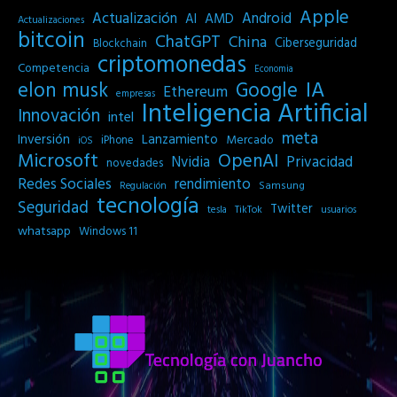
Apple
Actualización
Android
AI
AMD
Actualizaciones
bitcoin
ChatGPT
China
Ciberseguridad
Blockchain
criptomonedas
Competencia
Economia
IA
elon musk
Google
Ethereum
empresas
Inteligencia Artificial
Innovación
intel
meta
Inversión
Lanzamiento
Mercado
iPhone
iOS
Microsoft
OpenAI
Privacidad
Nvidia
novedades
Redes Sociales
rendimiento
Samsung
Regulación
tecnología
Seguridad
Twitter
tesla
TikTok
usuarios
whatsapp
Windows 11