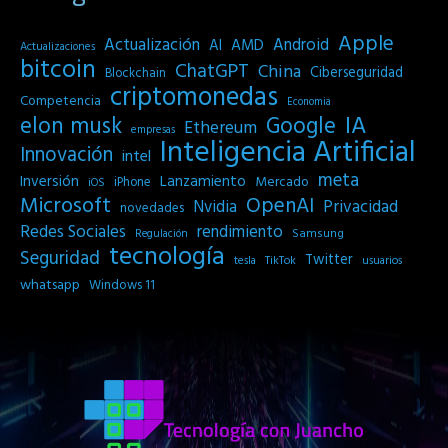
Apple
Actualización
Android
AI
AMD
Actualizaciones
bitcoin
ChatGPT
China
Ciberseguridad
Blockchain
criptomonedas
Competencia
Economia
IA
elon musk
Google
Ethereum
empresas
Inteligencia Artificial
Innovación
intel
meta
Inversión
Lanzamiento
Mercado
iPhone
iOS
Microsoft
OpenAI
Privacidad
Nvidia
novedades
Redes Sociales
rendimiento
Samsung
Regulación
tecnología
Seguridad
Twitter
tesla
TikTok
usuarios
whatsapp
Windows 11