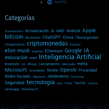
Spotify
Categorías
Apple
Actualización
Android
AI
AMD
Actualizaciones
bitcoin
ChatGPT
China
Ciberseguridad
Blockchain
criptomonedas
Competencia
Economia
IA
elon musk
Google
Ethereum
empresas
Inteligencia Artificial
Innovación
intel
meta
Inversión
Lanzamiento
Mercado
iPhone
iOS
Microsoft
OpenAI
Privacidad
Nvidia
novedades
Redes Sociales
rendimiento
Samsung
Regulación
tecnología
Seguridad
Twitter
tesla
TikTok
usuarios
whatsapp
Windows 11