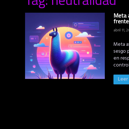
Meta a
frente
abril 11, 
Meta a
sesgo 
en res
contro
Leer