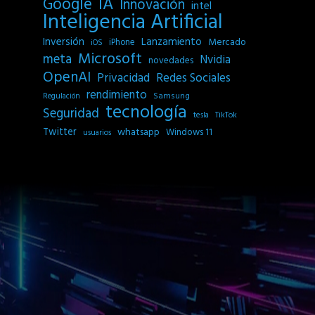
IA
Google
Innovación
intel
Inteligencia Artificial
Inversión
Lanzamiento
Mercado
iPhone
iOS
Microsoft
meta
Nvidia
novedades
OpenAI
Privacidad
Redes Sociales
rendimiento
Samsung
Regulación
tecnología
Seguridad
tesla
TikTok
Twitter
whatsapp
Windows 11
usuarios