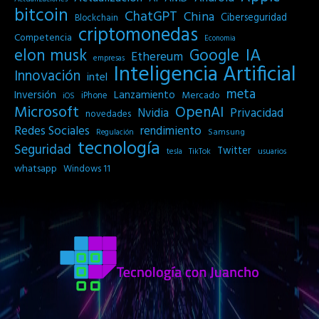
bitcoin
ChatGPT
China
Ciberseguridad
Blockchain
criptomonedas
Competencia
Economia
IA
elon musk
Google
Ethereum
empresas
Inteligencia Artificial
Innovación
intel
meta
Inversión
Lanzamiento
Mercado
iPhone
iOS
Microsoft
OpenAI
Privacidad
Nvidia
novedades
Redes Sociales
rendimiento
Samsung
Regulación
tecnología
Seguridad
Twitter
tesla
TikTok
usuarios
whatsapp
Windows 11