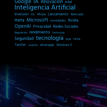
IA
Google
Innovación
intel
Inteligencia Artificial
Inversión
Lanzamiento
Mercado
iPhone
iOS
Microsoft
meta
Nvidia
novedades
OpenAI
Privacidad
Redes Sociales
rendimiento
Samsung
Regulación
tecnología
Seguridad
tesla
TikTok
Twitter
whatsapp
Windows 11
usuarios