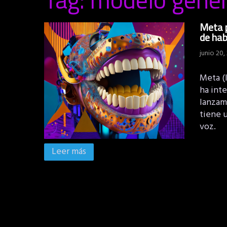
Meta p
de habl
junio 20,
Meta (
ha inte
lanzam
tiene 
voz.
Leer más