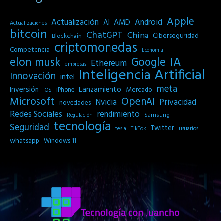
Apple
Actualización
Android
AI
AMD
Actualizaciones
bitcoin
ChatGPT
China
Ciberseguridad
Blockchain
criptomonedas
Competencia
Economia
IA
elon musk
Google
Ethereum
empresas
Inteligencia Artificial
Innovación
intel
meta
Inversión
Lanzamiento
Mercado
iPhone
iOS
Microsoft
OpenAI
Privacidad
Nvidia
novedades
Redes Sociales
rendimiento
Samsung
Regulación
tecnología
Seguridad
Twitter
tesla
TikTok
usuarios
whatsapp
Windows 11