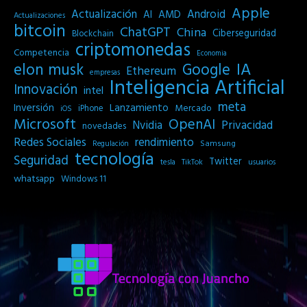
Apple
Actualización
Android
AI
AMD
Actualizaciones
bitcoin
ChatGPT
China
Ciberseguridad
Blockchain
criptomonedas
Competencia
Economia
IA
elon musk
Google
Ethereum
empresas
Inteligencia Artificial
Innovación
intel
meta
Inversión
Lanzamiento
Mercado
iPhone
iOS
Microsoft
OpenAI
Privacidad
Nvidia
novedades
Redes Sociales
rendimiento
Samsung
Regulación
tecnología
Seguridad
Twitter
tesla
TikTok
usuarios
whatsapp
Windows 11