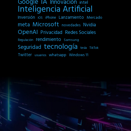
IA
Google
Innovación
intel
Inteligencia Artificial
Inversión
Lanzamiento
Mercado
iPhone
iOS
Microsoft
meta
Nvidia
novedades
OpenAI
Privacidad
Redes Sociales
rendimiento
Samsung
Regulación
tecnología
Seguridad
tesla
TikTok
Twitter
whatsapp
Windows 11
usuarios