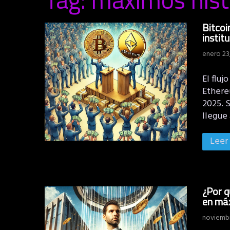
Bitcoi
instit
enero 23
El fluj
Ethere
2025. 
llegue 
Leer
¿Por q
en máx
noviembr