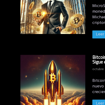
MicroS
moneda
Michael
cripto
Leer
Bitcoi
Sigue 
octubre 
Bitcoi
nuevo r
crecie
Leer