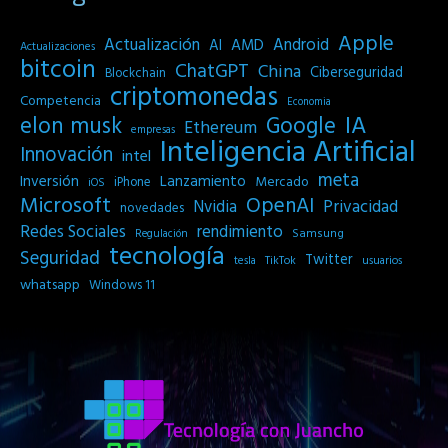
Apple
Actualización
Android
AI
AMD
Actualizaciones
bitcoin
ChatGPT
China
Ciberseguridad
Blockchain
criptomonedas
Competencia
Economia
IA
elon musk
Google
Ethereum
empresas
Inteligencia Artificial
Innovación
intel
meta
Inversión
Lanzamiento
Mercado
iPhone
iOS
Microsoft
OpenAI
Privacidad
Nvidia
novedades
Redes Sociales
rendimiento
Samsung
Regulación
tecnología
Seguridad
Twitter
tesla
TikTok
usuarios
whatsapp
Windows 11