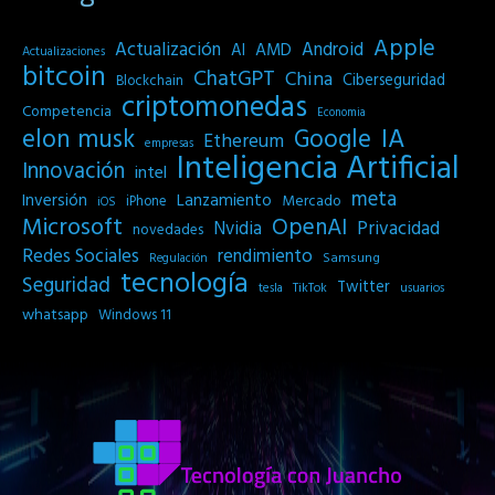
Apple
Actualización
Android
AI
AMD
Actualizaciones
bitcoin
ChatGPT
China
Ciberseguridad
Blockchain
criptomonedas
Competencia
Economia
IA
elon musk
Google
Ethereum
empresas
Inteligencia Artificial
Innovación
intel
meta
Inversión
Lanzamiento
Mercado
iPhone
iOS
Microsoft
OpenAI
Privacidad
Nvidia
novedades
Redes Sociales
rendimiento
Samsung
Regulación
tecnología
Seguridad
Twitter
tesla
TikTok
usuarios
whatsapp
Windows 11