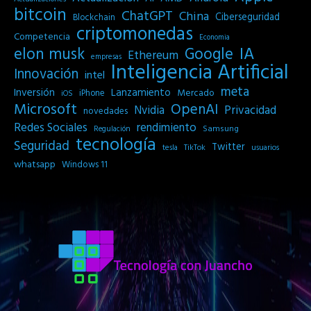
bitcoin
ChatGPT
China
Ciberseguridad
Blockchain
criptomonedas
Competencia
Economia
IA
elon musk
Google
Ethereum
empresas
Inteligencia Artificial
Innovación
intel
meta
Inversión
Lanzamiento
Mercado
iPhone
iOS
Microsoft
OpenAI
Privacidad
Nvidia
novedades
Redes Sociales
rendimiento
Samsung
Regulación
tecnología
Seguridad
Twitter
tesla
TikTok
usuarios
whatsapp
Windows 11