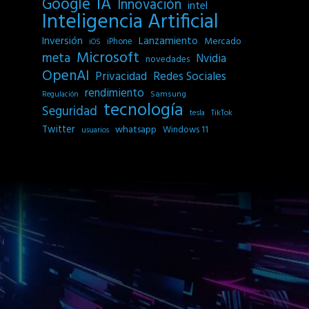
IA
Google
Innovación
intel
Inteligencia Artificial
Inversión
Lanzamiento
Mercado
iPhone
iOS
Microsoft
meta
Nvidia
novedades
OpenAI
Privacidad
Redes Sociales
rendimiento
Samsung
Regulación
tecnología
Seguridad
tesla
TikTok
Twitter
whatsapp
Windows 11
usuarios