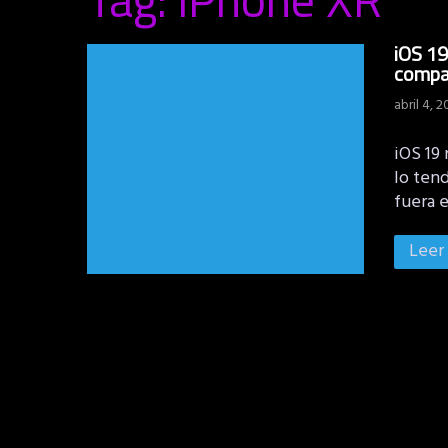
iOS 19
compat
abril 4, 
iOS 19 
lo tend
fuera e
Leer