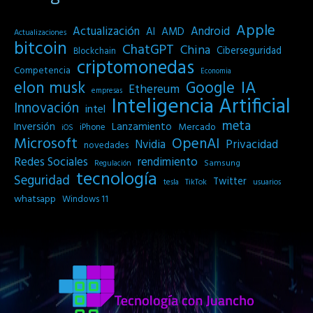
Apple
Actualización
Android
AI
AMD
Actualizaciones
bitcoin
ChatGPT
China
Ciberseguridad
Blockchain
criptomonedas
Competencia
Economia
IA
elon musk
Google
Ethereum
empresas
Inteligencia Artificial
Innovación
intel
meta
Inversión
Lanzamiento
Mercado
iPhone
iOS
Microsoft
OpenAI
Privacidad
Nvidia
novedades
Redes Sociales
rendimiento
Samsung
Regulación
tecnología
Seguridad
Twitter
tesla
TikTok
usuarios
whatsapp
Windows 11