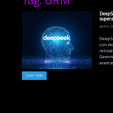
DeepS
supera
abril 8, 
DeepSee
con mo
retroa
Gemini
avance
Leer más