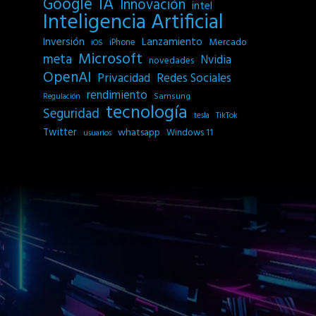
IA
Google
Innovación
intel
Inteligencia Artificial
Inversión
Lanzamiento
Mercado
iPhone
iOS
Microsoft
meta
Nvidia
novedades
OpenAI
Privacidad
Redes Sociales
rendimiento
Samsung
Regulación
tecnología
Seguridad
tesla
TikTok
Twitter
whatsapp
Windows 11
usuarios