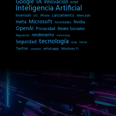
IA
Google
Innovación
intel
Inteligencia Artificial
Inversión
Lanzamiento
Mercado
iPhone
iOS
Microsoft
meta
Nvidia
novedades
OpenAI
Privacidad
Redes Sociales
rendimiento
Samsung
Regulación
tecnología
Seguridad
tesla
TikTok
Twitter
whatsapp
Windows 11
usuarios