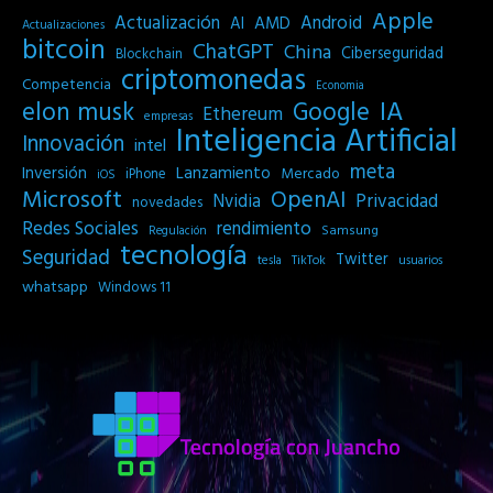
Apple
Actualización
Android
AI
AMD
Actualizaciones
bitcoin
ChatGPT
China
Ciberseguridad
Blockchain
criptomonedas
Competencia
Economia
IA
elon musk
Google
Ethereum
empresas
Inteligencia Artificial
Innovación
intel
meta
Inversión
Lanzamiento
Mercado
iPhone
iOS
Microsoft
OpenAI
Privacidad
Nvidia
novedades
Redes Sociales
rendimiento
Samsung
Regulación
tecnología
Seguridad
Twitter
tesla
TikTok
usuarios
whatsapp
Windows 11