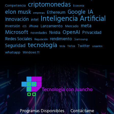
criptomonedas
Competencia
Economia
IA
elon musk
Google
Ethereum
empresas
Inteligencia Artificial
Innovación
intel
meta
Inversión
Lanzamiento
Mercado
iPhone
iOS
Microsoft
OpenAI
Privacidad
Nvidia
novedades
Redes Sociales
rendimiento
Samsung
Regulación
tecnología
Seguridad
Twitter
tesla
TikTok
usuarios
whatsapp
Windows 11
Programas Disponibles
Contáctame