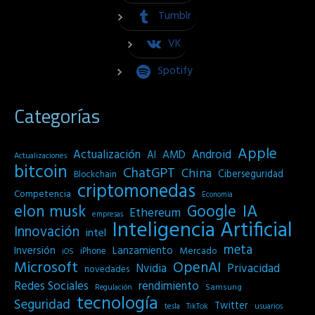
Tumblr
VK
Spotify
Categorías
Apple
Actualización
Android
AI
AMD
Actualizaciones
bitcoin
ChatGPT
China
Ciberseguridad
Blockchain
criptomonedas
Competencia
Economia
IA
elon musk
Google
Ethereum
empresas
Inteligencia Artificial
Innovación
intel
meta
Inversión
Lanzamiento
Mercado
iPhone
iOS
Microsoft
OpenAI
Privacidad
Nvidia
novedades
Redes Sociales
rendimiento
Samsung
Regulación
tecnología
Seguridad
Twitter
tesla
TikTok
usuarios