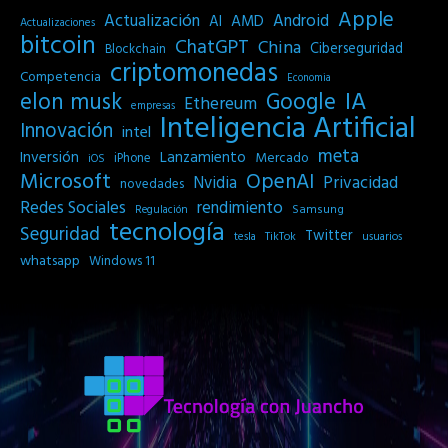
Apple
Actualización
Android
AI
AMD
Actualizaciones
bitcoin
ChatGPT
China
Ciberseguridad
Blockchain
criptomonedas
Competencia
Economia
IA
elon musk
Google
Ethereum
empresas
Inteligencia Artificial
Innovación
intel
meta
Inversión
Lanzamiento
Mercado
iPhone
iOS
Microsoft
OpenAI
Privacidad
Nvidia
novedades
Redes Sociales
rendimiento
Samsung
Regulación
tecnología
Seguridad
Twitter
tesla
TikTok
usuarios
whatsapp
Windows 11