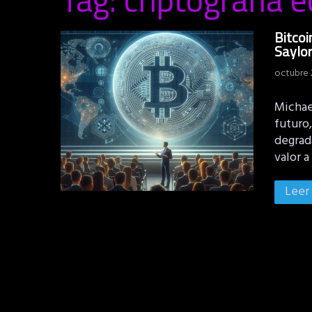
Bitcoi
Saylo
octubre 
Michae
futuro,
degrad
valor a
Leer