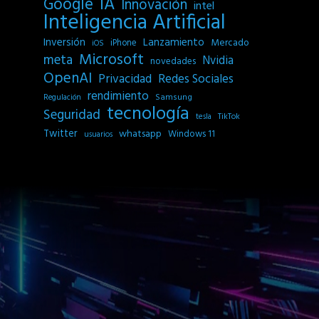
IA
Google
Innovación
intel
Inteligencia Artificial
Inversión
Lanzamiento
Mercado
iPhone
iOS
Microsoft
meta
Nvidia
novedades
OpenAI
Privacidad
Redes Sociales
rendimiento
Samsung
Regulación
tecnología
Seguridad
tesla
TikTok
Twitter
whatsapp
Windows 11
usuarios