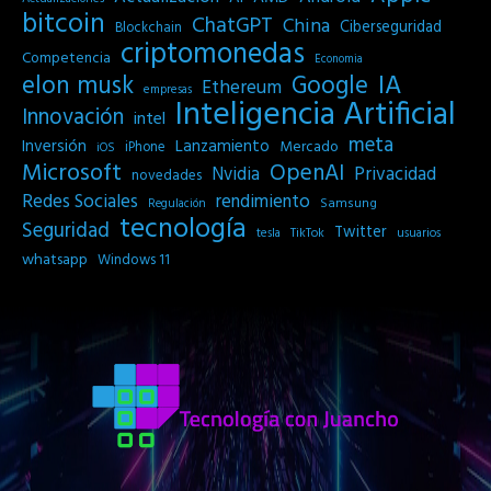
bitcoin
ChatGPT
China
Ciberseguridad
Blockchain
criptomonedas
Competencia
Economia
IA
elon musk
Google
Ethereum
empresas
Inteligencia Artificial
Innovación
intel
meta
Inversión
Lanzamiento
Mercado
iPhone
iOS
Microsoft
OpenAI
Privacidad
Nvidia
novedades
Redes Sociales
rendimiento
Samsung
Regulación
tecnología
Seguridad
Twitter
tesla
TikTok
usuarios
whatsapp
Windows 11