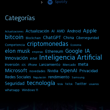
Spotify
Categorías
Apple
Actualización
Android
AI
AMD
Actualizaciones
bitcoin
ChatGPT
China
Ciberseguridad
Blockchain
criptomonedas
Competencia
Economia
IA
elon musk
Google
Ethereum
empresas
Inteligencia Artificial
Innovación
intel
meta
Inversión
Lanzamiento
Mercado
iPhone
iOS
Microsoft
OpenAI
Privacidad
Nvidia
novedades
Redes Sociales
rendimiento
Samsung
Regulación
tecnología
Seguridad
Twitter
tesla
TikTok
usuarios
whatsapp
Windows 11