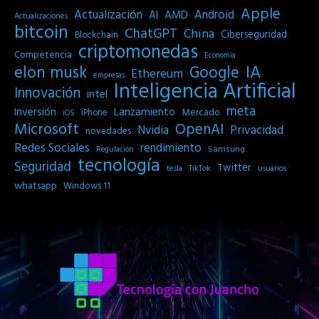
Apple
Actualización
Android
AI
AMD
Actualizaciones
bitcoin
ChatGPT
China
Ciberseguridad
Blockchain
criptomonedas
Competencia
Economia
IA
elon musk
Google
Ethereum
empresas
Inteligencia Artificial
Innovación
intel
meta
Inversión
Lanzamiento
Mercado
iPhone
iOS
Microsoft
OpenAI
Privacidad
Nvidia
novedades
Redes Sociales
rendimiento
Samsung
Regulación
tecnología
Seguridad
Twitter
tesla
TikTok
usuarios
whatsapp
Windows 11