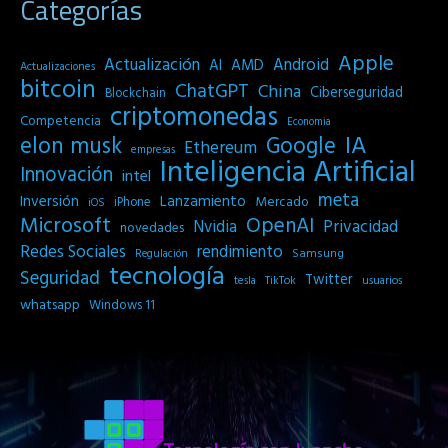
Categorías
Apple
Actualización
Android
AI
AMD
Actualizaciones
bitcoin
ChatGPT
China
Ciberseguridad
Blockchain
criptomonedas
Competencia
Economia
IA
elon musk
Google
Ethereum
empresas
Inteligencia Artificial
Innovación
intel
meta
Inversión
Lanzamiento
Mercado
iPhone
iOS
Microsoft
OpenAI
Privacidad
Nvidia
novedades
Redes Sociales
rendimiento
Samsung
Regulación
tecnología
Seguridad
Twitter
tesla
TikTok
usuarios
whatsapp
Windows 11