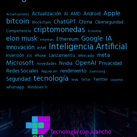
Apple
Actualización
Android
AI
AMD
Actualizaciones
bitcoin
ChatGPT
China
Ciberseguridad
Blockchain
criptomonedas
Competencia
Economia
IA
elon musk
Google
Ethereum
empresas
Inteligencia Artificial
Innovación
intel
meta
Inversión
Lanzamiento
Mercado
iPhone
iOS
Microsoft
OpenAI
Privacidad
Nvidia
novedades
Redes Sociales
rendimiento
Samsung
Regulación
tecnología
Seguridad
Twitter
tesla
TikTok
usuarios
whatsapp
Windows 11