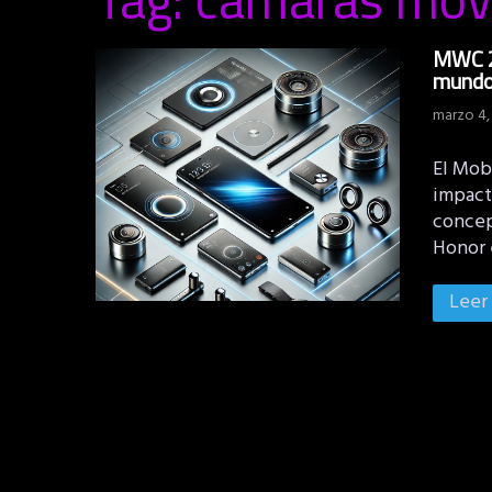
MWC 20
mundo
marzo 4,
El Mob
impact
concep
Honor 
Leer