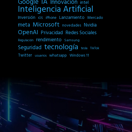
IA
Google
Innovación
intel
Inteligencia Artificial
Inversión
Lanzamiento
Mercado
iPhone
iOS
Microsoft
meta
Nvidia
novedades
OpenAI
Privacidad
Redes Sociales
rendimiento
Samsung
Regulación
tecnología
Seguridad
tesla
TikTok
Twitter
whatsapp
Windows 11
usuarios