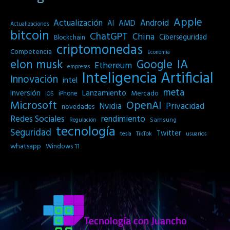
Apple
Actualización
Android
AI
AMD
Actualizaciones
bitcoin
ChatGPT
China
Ciberseguridad
Blockchain
criptomonedas
Competencia
Economia
IA
elon musk
Google
Ethereum
empresas
Inteligencia Artificial
Innovación
intel
meta
Inversión
Lanzamiento
Mercado
iPhone
iOS
Microsoft
OpenAI
Privacidad
Nvidia
novedades
Redes Sociales
rendimiento
Samsung
Regulación
tecnología
Seguridad
Twitter
tesla
TikTok
usuarios
whatsapp
Windows 11