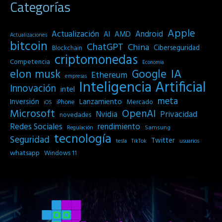
Categorías
Apple
Actualización
Android
AI
AMD
Actualizaciones
bitcoin
ChatGPT
China
Ciberseguridad
Blockchain
criptomonedas
Competencia
Economia
IA
elon musk
Google
Ethereum
empresas
Inteligencia Artificial
Innovación
intel
meta
Inversión
Lanzamiento
Mercado
iPhone
iOS
Microsoft
OpenAI
Privacidad
Nvidia
novedades
Redes Sociales
rendimiento
Samsung
Regulación
tecnología
Seguridad
Twitter
tesla
TikTok
usuarios
whatsapp
Windows 11