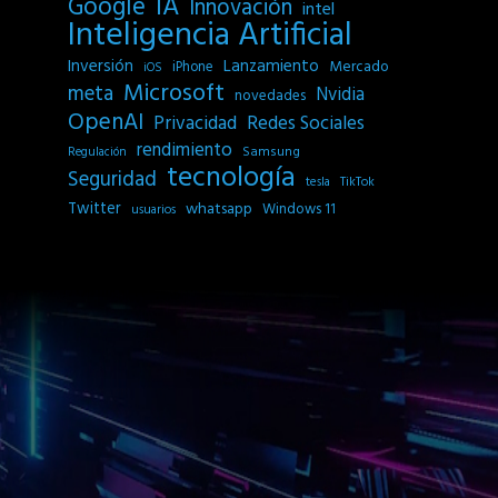
IA
Google
Innovación
intel
Inteligencia Artificial
Inversión
Lanzamiento
Mercado
iPhone
iOS
Microsoft
meta
Nvidia
novedades
OpenAI
Privacidad
Redes Sociales
rendimiento
Samsung
Regulación
tecnología
Seguridad
tesla
TikTok
Twitter
whatsapp
Windows 11
usuarios