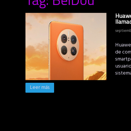
Huawei
llamad
septiemb
Huawei
de com
smartp
usuario
sistem
Leer más