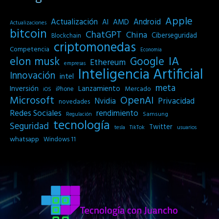
Apple
Actualización
Android
AI
AMD
Actualizaciones
bitcoin
ChatGPT
China
Ciberseguridad
Blockchain
criptomonedas
Competencia
Economia
IA
elon musk
Google
Ethereum
empresas
Inteligencia Artificial
Innovación
intel
meta
Inversión
Lanzamiento
Mercado
iPhone
iOS
Microsoft
OpenAI
Privacidad
Nvidia
novedades
Redes Sociales
rendimiento
Samsung
Regulación
tecnología
Seguridad
Twitter
tesla
TikTok
usuarios
whatsapp
Windows 11