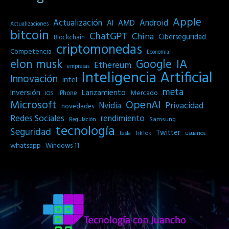
Apple
Actualización
Android
AI
AMD
Actualizaciones
bitcoin
ChatGPT
China
Ciberseguridad
Blockchain
criptomonedas
Competencia
Economia
IA
elon musk
Google
Ethereum
empresas
Inteligencia Artificial
Innovación
intel
meta
Inversión
Lanzamiento
Mercado
iPhone
iOS
Microsoft
OpenAI
Privacidad
Nvidia
novedades
Redes Sociales
rendimiento
Samsung
Regulación
tecnología
Seguridad
Twitter
tesla
TikTok
usuarios
whatsapp
Windows 11