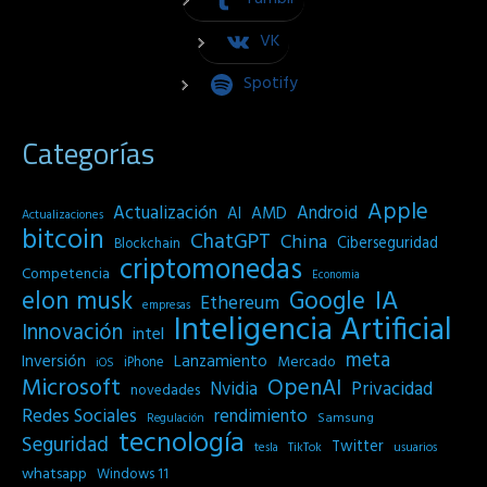
VK
Spotify
Categorías
Apple
Actualización
Android
AI
AMD
Actualizaciones
bitcoin
ChatGPT
China
Ciberseguridad
Blockchain
criptomonedas
Competencia
Economia
IA
elon musk
Google
Ethereum
empresas
Inteligencia Artificial
Innovación
intel
meta
Inversión
Lanzamiento
Mercado
iPhone
iOS
Microsoft
OpenAI
Privacidad
Nvidia
novedades
Redes Sociales
rendimiento
Samsung
Regulación
tecnología
Seguridad
Twitter
tesla
TikTok
usuarios
whatsapp
Windows 11