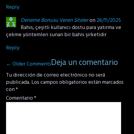
Reply
Deneme Bonusu Veren Siteler
on
26/11/2025
Bahis, çeşitli kullanıcı dostu para yatırma ve
çekme yöntemleri sunan bir bahis şirketidir
Reply
Comment
Deja un comentario
← Older Comments
navigation
Tu dirección de correo electrónico no será
publicada.
Los campos obligatorios están marcados
con
*
Comentario
*