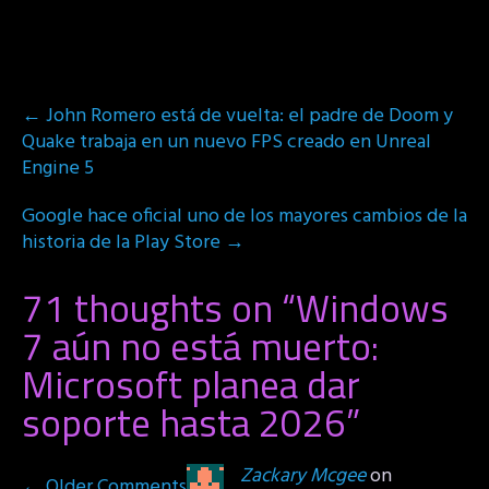
Post
←
John Romero está de vuelta: el padre de Doom y
navigation
Quake trabaja en un nuevo FPS creado en Unreal
Engine 5
Google hace oficial uno de los mayores cambios de la
historia de la Play Store
→
71 thoughts on “
Windows
7 aún no está muerto:
Microsoft planea dar
soporte hasta 2026
”
Comment
Zackary Mcgee
on
← Older Comments