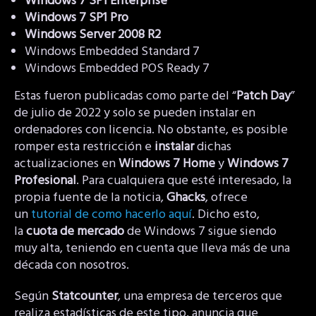
Windows 7 SP1
Enterprise
Windows 7 SP1 Pro
Windows Server 2008
R2
Windows Embedded Standard 7
Windows Embedded POS Ready 7
Estas fueron publicadas como parte del “
Patch Day
”
de julio de 2022 y solo se pueden instalar en
ordenadores con licencia. No obstante, es posible
romper esta restricción e
instalar
dichas
actualizaciones en
Windows 7 Home
y
Windows 7
Profesional
. Para cualquiera que esté interesado, la
propia fuente de la noticia,
Ghacks
, ofrece
un
tutorial de como hacerlo aquí
. Dicho esto,
la
cuota de mercado
de Windows 7 sigue siendo
muy alta, teniendo en cuenta que lleva más de una
década con nosotros.
Según
Statcounter
, una empresa de terceros que
realiza estadísticas de este tipo, anuncia que