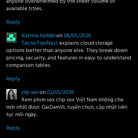
anyone overwhelmed by the sheer volume of
available titles.
Reply
Katrina Holder
on
08/05/2026
TecnoTipsNest
explains cloud storage
options better than anyone else. They break down
pricing, security, and features in easy-to-understand
comparison tables.
Reply
clip sex
on
03/05/2026
Xem phim sex clip sex Việt Nam không che
mới nhất được GaiDamVL tuyển chọn, cập nhật liên
tục mỗi ngày.
Reply