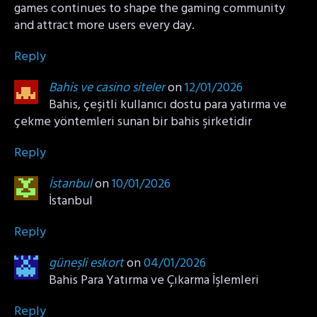
games continues to shape the gaming community
and attract more users every day.
Reply
Bahis ve casino siteler
on
12/01/2026
Bahis, çeşitli kullanıcı dostu para yatırma ve
çekme yöntemleri sunan bir bahis şirketidir
Reply
İstanbul
on
10/01/2026
İstanbul
Reply
güneşli eskort
on
04/01/2026
Bahis Para Yatırma ve Çıkarma İşlemleri
Reply