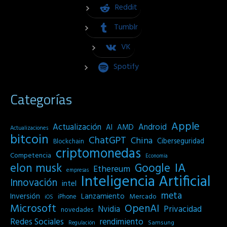
Reddit
Tumblr
VK
Spotify
Categorías
Apple
Actualización
Android
AI
AMD
Actualizaciones
bitcoin
ChatGPT
China
Ciberseguridad
Blockchain
criptomonedas
Competencia
Economia
IA
elon musk
Google
Ethereum
empresas
Inteligencia Artificial
Innovación
intel
meta
Inversión
Lanzamiento
Mercado
iPhone
iOS
Microsoft
OpenAI
Privacidad
Nvidia
novedades
Redes Sociales
rendimiento
Samsung
Regulación