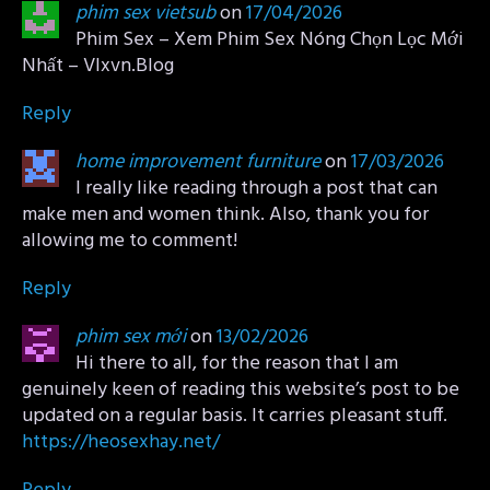
phim sex vietsub
on
17/04/2026
Phim Sex – Xem Phim Sex Nóng Chọn Lọc Mới
Nhất – Vlxvn.Blog
Reply
home improvement furniture
on
17/03/2026
I really like reading through a post that can
make men and women think. Also, thank you for
allowing me to comment!
Reply
phim sex mới
on
13/02/2026
Hi there to all, for the reason that I am
genuinely keen of reading this website’s post to be
updated on a regular basis. It carries pleasant stuff.
https://heosexhay.net/