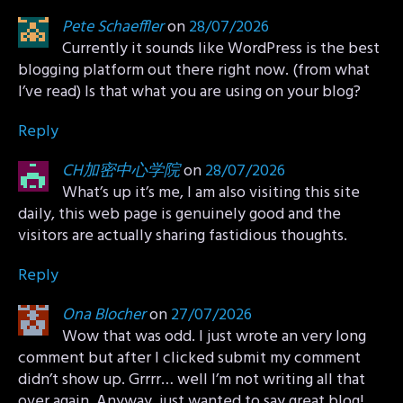
Pete Schaeffler
on
28/07/2026
Currently it sounds like WordPress is the best
blogging platform out there right now. (from what
I’ve read) Is that what you are using on your blog?
Reply
CH加密中心学院
on
28/07/2026
What’s up it’s me, I am also visiting this site
daily, this web page is genuinely good and the
visitors are actually sharing fastidious thoughts.
Reply
Ona Blocher
on
27/07/2026
Wow that was odd. I just wrote an very long
comment but after I clicked submit my comment
didn’t show up. Grrrr… well I’m not writing all that
over again. Anyway, just wanted to say great blog!