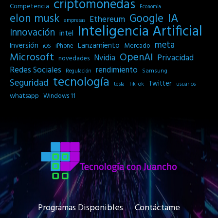
criptomonedas
Competencia
Economia
IA
elon musk
Google
Ethereum
empresas
Inteligencia Artificial
Innovación
intel
meta
Inversión
Lanzamiento
Mercado
iPhone
iOS
Microsoft
OpenAI
Privacidad
Nvidia
novedades
Redes Sociales
rendimiento
Samsung
Regulación
tecnología
Seguridad
Twitter
tesla
TikTok
usuarios
whatsapp
Windows 11
Programas Disponibles
Contáctame