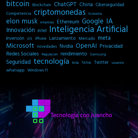
bitcoin
ChatGPT
China
Ciberseguridad
Blockchain
criptomonedas
Competencia
Economia
IA
elon musk
Google
Ethereum
empresas
Inteligencia Artificial
Innovación
intel
meta
Inversión
Lanzamiento
Mercado
iPhone
iOS
Microsoft
OpenAI
Privacidad
Nvidia
novedades
Redes Sociales
rendimiento
Samsung
Regulación
tecnología
Seguridad
Twitter
tesla
TikTok
usuarios
whatsapp
Windows 11