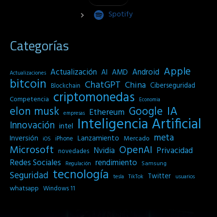
Spotify
Categorías
Apple
Actualización
Android
AI
AMD
Actualizaciones
bitcoin
ChatGPT
China
Ciberseguridad
Blockchain
criptomonedas
Competencia
Economia
IA
elon musk
Google
Ethereum
empresas
Inteligencia Artificial
Innovación
intel
meta
Inversión
Lanzamiento
Mercado
iPhone
iOS
Microsoft
OpenAI
Privacidad
Nvidia
novedades
Redes Sociales
rendimiento
Samsung
Regulación
tecnología
Seguridad
Twitter
tesla
TikTok
usuarios
whatsapp
Windows 11