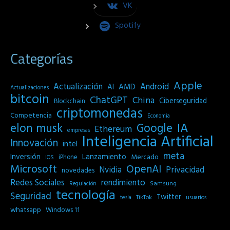
VK
Spotify
Categorías
Apple
Actualización
Android
AI
AMD
Actualizaciones
bitcoin
ChatGPT
China
Ciberseguridad
Blockchain
criptomonedas
Competencia
Economia
IA
elon musk
Google
Ethereum
empresas
Inteligencia Artificial
Innovación
intel
meta
Inversión
Lanzamiento
Mercado
iPhone
iOS
Microsoft
OpenAI
Privacidad
Nvidia
novedades
Redes Sociales
rendimiento
Samsung
Regulación
tecnología
Seguridad
Twitter
tesla
TikTok
usuarios
whatsapp
Windows 11