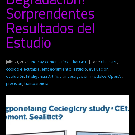
Sorprendentes
Resultados del
Estudio
julio 21, 2023
|
No hay comentarios
ChatGPT
| Tags:
ChatGPT
,
código ejecutable
,
empeoramiento
,
estudio
,
evaluación
,
evolución
,
Inteligencia Artificial
,
investigación
,
modelos
,
OpenAI
,
precisión
,
transparencia